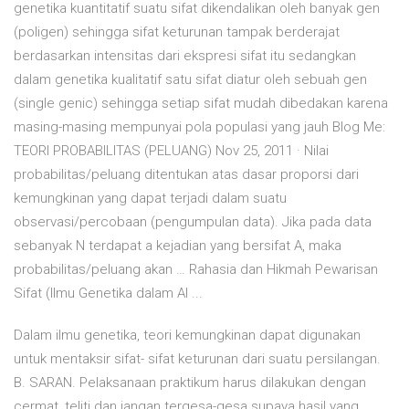
genetika kuantitatif suatu sifat dikendalikan oleh banyak gen
(poligen) sehingga sifat keturunan tampak berderajat
berdasarkan intensitas dari ekspresi sifat itu sedangkan
dalam genetika kualitatif satu sifat diatur oleh sebuah gen
(single genic) sehingga setiap sifat mudah dibedakan karena
masing-masing mempunyai pola populasi yang jauh Blog Me:
TEORI PROBABILITAS (PELUANG) Nov 25, 2011 · Nilai
probabilitas/peluang ditentukan atas dasar proporsi dari
kemungkinan yang dapat terjadi dalam suatu
observasi/percobaan (pengumpulan data). Jika pada data
sebanyak N terdapat a kejadian yang bersifat A, maka
probabilitas/peluang akan … Rahasia dan Hikmah Pewarisan
Sifat (Ilmu Genetika dalam Al ...
Dalam ilmu genetika, teori kemungkinan dapat digunakan
untuk mentaksir sifat- sifat keturunan dari suatu persilangan.
B. SARAN. Pelaksanaan praktikum harus dilakukan dengan
cermat, teliti dan jangan tergesa-gesa supaya hasil yang