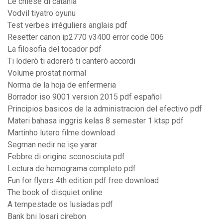
Le chiese di catania
Vodvil tiyatro oyunu
Test verbes irréguliers anglais pdf
Resetter canon ip2770 v3400 error code 006
La filosofia del tocador pdf
Ti loderò ti adorerò ti canterò accordi
Volume prostat normal
Norma de la hoja de enfermeria
Borrador iso 9001 version 2015 pdf español
Principios basicos de la administracion del efectivo pdf
Materi bahasa inggris kelas 8 semester 1 ktsp pdf
Martinho lutero filme download
Segman nedir ne işe yarar
Febbre di origine sconosciuta pdf
Lectura de hemograma completo pdf
Fun for flyers 4th edition pdf free download
The book of disquiet online
A tempestade os lusiadas pdf
Bank bni losari cirebon