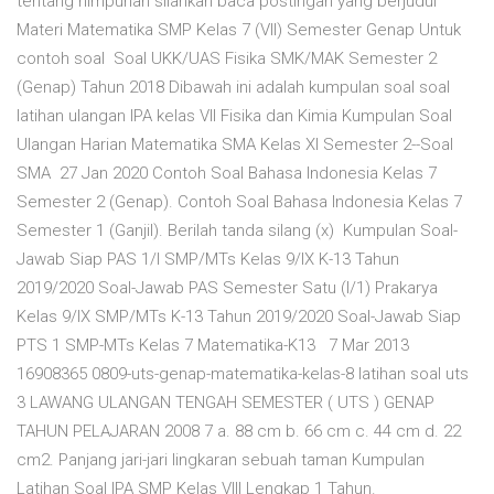
tentang himpunan silahkan baca postingan yang berjudul
Materi Matematika SMP Kelas 7 (VII) Semester Genap Untuk
contoh soal Soal UKK/UAS Fisika SMK/MAK Semester 2
(Genap) Tahun 2018 Dibawah ini adalah kumpulan soal soal
latihan ulangan IPA kelas VII Fisika dan Kimia Kumpulan Soal
Ulangan Harian Matematika SMA Kelas XI Semester 2--Soal
SMA 27 Jan 2020 Contoh Soal Bahasa Indonesia Kelas 7
Semester 2 (Genap). Contoh Soal Bahasa Indonesia Kelas 7
Semester 1 (Ganjil). Berilah tanda silang (x) Kumpulan Soal-
Jawab Siap PAS 1/I SMP/MTs Kelas 9/IX K-13 Tahun
2019/2020 Soal-Jawab PAS Semester Satu (I/1) Prakarya
Kelas 9/IX SMP/MTs K-13 Tahun 2019/2020 Soal-Jawab Siap
PTS 1 SMP-MTs Kelas 7 Matematika-K13 7 Mar 2013
16908365 0809-uts-genap-matematika-kelas-8 latihan soal uts
3 LAWANG ULANGAN TENGAH SEMESTER ( UTS ) GENAP
TAHUN PELAJARAN 2008 7 a. 88 cm b. 66 cm c. 44 cm d. 22
cm2. Panjang jari-jari lingkaran sebuah taman Kumpulan
Latihan Soal IPA SMP Kelas VIII Lengkap 1 Tahun.