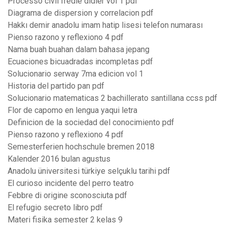
Processo civil fredie didier vol 1 pdf
Diagrama de dispersion y correlacion pdf
Hakkı demir anadolu imam hatip lisesi telefon numarası
Pienso razono y reflexiono 4 pdf
Nama buah buahan dalam bahasa jepang
Ecuaciones bicuadradas incompletas pdf
Solucionario serway 7ma edicion vol 1
Historia del partido pan pdf
Solucionario matematicas 2 bachillerato santillana ccss pdf
Flor de capomo en lengua yaqui letra
Definicion de la sociedad del conocimiento pdf
Pienso razono y reflexiono 4 pdf
Semesterferien hochschule bremen 2018
Kalender 2016 bulan agustus
Anadolu üniversitesi türkiye selçuklu tarihi pdf
El curioso incidente del perro teatro
Febbre di origine sconosciuta pdf
El refugio secreto libro pdf
Materi fisika semester 2 kelas 9