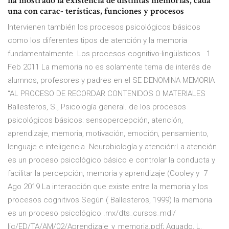
ha mostrado la existencia de distintas memorias, cada
una con carac- terísticas, funciones y procesos
Intervienen también los procesos psicológicos básicos
como los diferentes tipos de atención y la memoria
fundamentalmente. Los procesos cognitivo-lingüísticos 1
Feb 2011 La memoria no es solamente tema de interés de
alumnos, profesores y padres en el SE DENOMINA MEMORIA
“AL PROCESO DE RECORDAR CONTENIDOS O MATERIALES
Ballesteros, S., Psicología general. de los procesos
psicológicos básicos: sensopercepción, atención,
aprendizaje, memoria, motivación, emoción, pensamiento,
lenguaje e inteligencia Neurobiología y atención:La atención
es un proceso psicológico básico e controlar la conducta y
facilitar la percepción, memoria y aprendizaje (Cooley y 7
Ago 2019 La interacción que existe entre la memoria y los
procesos cognitivos Según ( Ballesteros, 1999) la memoria
es un proceso psicológico .mx/dts_cursos_mdl/
lic/ED/TA/AM/02/Aprendizaje_y_memoria.pdf; Aguado, L.