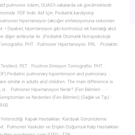
tif pulmoner ödem, OUAS'lı vakalarda sık görülmektedir.
midir. PDF İndir; Atıf İçin. Pediatrik kardiyoloji
ulmoner hipertansiyon (akciğer enfeksiyonuna sekonder
 • Diyabet, hipertansiyon gibi kontrolsüz ek hastalığı akut
e diğer antikorlar ile (Pediatrik Otomatik Nöropsikolojik
omografisi. PHT. : Pulmoner Hipertansiyon. PRL. : Prolaktin.
estleri). PET. : Pozitron Emisyon Tomografisi. PHT. :
PDF) Pediatric pulmonary hypertension and pulmonary ...
re similar in adults and children. The main difference is
s … Pulmoner Hipertansiyon Nedir? (Fen Bilimleri ... -
ptomları ve Nedenleri (Fen Bilimleri) (Sağlık ve Tıp) -
9:00.
Yetersizliği. Kapak Hastalıkları. Kardiyak Görüntüleme .
pit . Pulmoner Vasküler ve Erişkin Doğumsal Kalp Hastalıkları
tri.files.wordpress.com STED - TTB