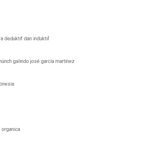
a deduktif dan induktif
ünch galindo josé garcía martínez
donesia
a organica