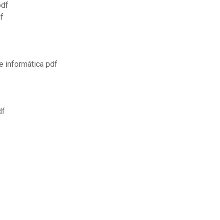
pdf
f
e informática pdf
df