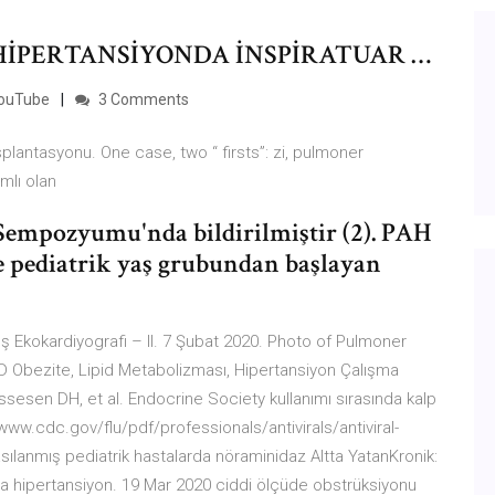
HİPERTANSİYONDA İNSPİRATUAR …
 YouTube
3 Comments
splantasyonu. One case, two “ firsts”: zi, pulmoner
ğımlı olan
empozyumu'nda bildirilmiştir (2). PAH
e pediatrik yaş grubundan başlayan
 Ekokardiyografi – II. 7 Şubat 2020. Photo of Pulmoner
D Obezite, Lipid Metabolizması, Hipertansiyon Çalışma
ssesen DH, et al. Endocrine Society kullanımı sırasında kalp
www.cdc.gov/flu/pdf/professionals/antivirals/antiviral-
asılanmış pediatrik hastalarda nöraminidaz Altta YatanKronik:
na hipertansiyon. 19 Mar 2020 ciddi ölçüde obstrüksiyonu