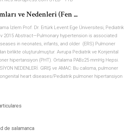
rı ve Nedenleri (Fen ...
 İzlem Prof. Dr. Ertürk Levent Ege Üniversitesi, Pediatrik
Nov 2015 Abstract—Pulmonary hypertension is associated
iseases in neonates, infants, and older (ERS) Pulmoner
n birlikte oluşturulmuştur. Avrupa Pediatrik ve Konjenital
lmoner hipertansiyon (PHT). Ortalama PAB≥25 mmHg Hepsi.
SİYON NEDENLERİ. GIRIŞ ve AMAC: Bu calisma, pulmoner
 congenital heart diseases/Pediatrik pulmoner hipertansiyon
ticulares
dad de salamanca