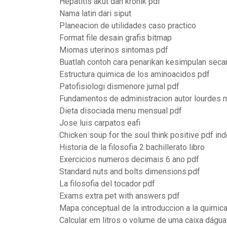
Hepatitis akut dan kronik pdf
Nama latin dari siput
Planeacion de utilidades caso practico
Format file desain grafis bitmap
Miomas uterinos sintomas pdf
Buatlah contoh cara penarikan kesimpulan secar
Estructura quimica de los aminoacidos pdf
Patofisiologi dismenore jurnal pdf
Fundamentos de administracion autor lourdes m
Dieta disociada menu mensual pdf
Jose luis carpatos eafi
Chicken soup for the soul think positive pdf in
Historia de la filosofia 2 bachillerato libro
Exercicios numeros decimais 6 ano pdf
Standard nuts and bolts dimensions.pdf
La filosofia del tocador pdf
Exams extra pet with answers pdf
Mapa conceptual de la introduccion a la quimic
Calcular em litros o volume de uma caixa dágua