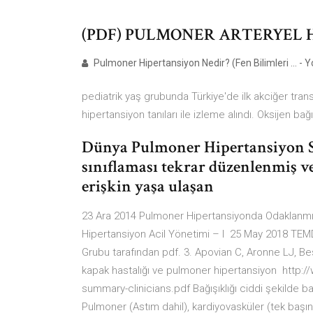
(PDF) PULMONER ARTERYEL 
Pulmoner Hipertansiyon Nedir? (Fen Bilimleri ... -
pediatrik yaş grubunda Türkiye'de ilk akciğer tran
hipertansiyon tanıları ile izleme alındı. Oksijen ba
Dünya Pulmoner Hipertansiyon S
sınıflaması tekrar düzenlenmiş v
erişkin yaşa ulaşan
23 Ara 2014 Pulmoner Hipertansiyonda Odaklanmış
Hipertansiyon Acil Yönetimi – I 25 May 2018 TEM
Grubu tarafından pdf. 3. Apovian C, Aronne LJ, Be
kapak hastalığı ve pulmoner hipertansiyon http://
summary-clinicians.pdf Bağışıklığı ciddi şekilde b
Pulmoner (Astım dahil), kardiyovasküler (tek başı