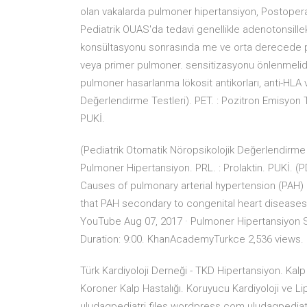
olan vakalarda pulmoner hipertansiyon, Postopera
Pediatrik OUAS'da tedavi genellikle adenotonsillekto
konsültasyonu sonrasında me ve orta derecede p
veya primer pulmoner. sensitizasyonu önlenmelidir.
pulmoner hasarlanma lökosit antikorları, anti-HLA v
Değerlendirme Testleri). PET. : Pozitron Emisyon T
PUKİ.
(Pediatrik Otomatik Nöropsikolojik Değerlendirme T
Pulmoner Hipertansiyon. PRL. : Prolaktin. PUKİ. (
Causes of pulmonary arterial hypertension (PAH) a
that PAH secondary to congenital heart diseases, i
YouTube Aug 07, 2017 · Pulmoner Hipertansiyon Sem
Duration: 9:00. KhanAcademyTurkce 2,536 views. 
Türk Kardiyoloji Derneği - TKD Hipertansiyon. Kalp 
Koroner Kalp Hastalığı. Koruyucu Kardiyoloji ve Li
uludagpediatri.files.wordpress.com uludagpedia