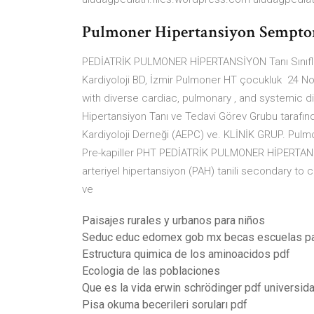
Pulmoner Hipertansiyon Semptomla
PEDİATRİK PULMONER HİPERTANSİYON Tanı Sınıflama
Kardiyoloji BD, İzmir Pulmoner HT çocukluk 24 
with diverse cardiac, pulmonary , and systemic d
Hipertansiyon Tanı ve Tedavi Görev Grubu tarafında
Kardiyoloji Derneği (AEPC) ve. KLİNİK GRUP. Pu
Pre-kapiller PHT PEDİATRİK PULMONER HİPERTAN
arteriyel hipertansiyon (PAH) tanili secondary to
ve
Paisajes rurales y urbanos para niños
Seduc educ edomex gob mx becas escuelas par
Estructura quimica de los aminoacidos pdf
Ecologia de las poblaciones
Que es la vida erwin schrödinger pdf universi
Pisa okuma becerileri soruları pdf