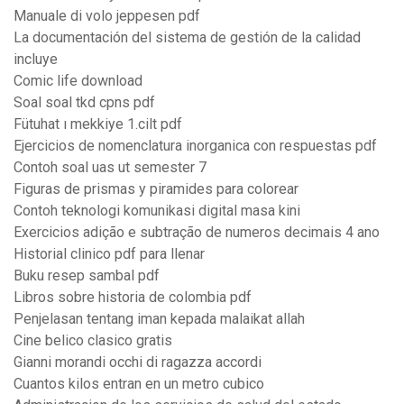
Manuale di volo jeppesen pdf
La documentación del sistema de gestión de la calidad
incluye
Comic life download
Soal soal tkd cpns pdf
Fütuhat ı mekkiye 1.cilt pdf
Ejercicios de nomenclatura inorganica con respuestas pdf
Contoh soal uas ut semester 7
Figuras de prismas y piramides para colorear
Contoh teknologi komunikasi digital masa kini
Exercicios adição e subtração de numeros decimais 4 ano
Historial clinico pdf para llenar
Buku resep sambal pdf
Libros sobre historia de colombia pdf
Penjelasan tentang iman kepada malaikat allah
Cine belico clasico gratis
Gianni morandi occhi di ragazza accordi
Cuantos kilos entran en un metro cubico