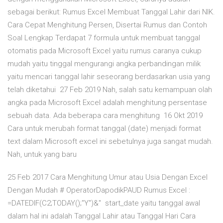
sebagai berikut: Rumus Excel Membuat Tanggal Lahir dari NIK.
Cara Cepat Menghitung Persen, Disertai Rumus dan Contoh
Soal Lengkap Terdapat 7 formula untuk membuat tanggal
otomatis pada Microsoft Excel yaitu rumus caranya cukup
mudah yaitu tinggal mengurangi angka perbandingan milik
yaitu mencari tanggal lahir seseorang berdasarkan usia yang
telah diketahui 27 Feb 2019 Nah, salah satu kemampuan olah
angka pada Microsoft Excel adalah menghitung persentase
sebuah data. Ada beberapa cara menghitung 16 Okt 2019
Cara untuk merubah format tanggal (date) menjadi format
text dalam Microsoft excel ini sebetulnya juga sangat mudah.
Nah, untuk yang baru
25 Feb 2017 Cara Menghitung Umur atau Usia Dengan Excel
Dengan Mudah # OperatorDapodikPAUD Rumus Excel :
=DATEDIF(C2;TODAY();"Y")&" start_date yaitu tanggal awal
dalam hal ini adalah Tanggal Lahir atau Tanggal Hari Cara