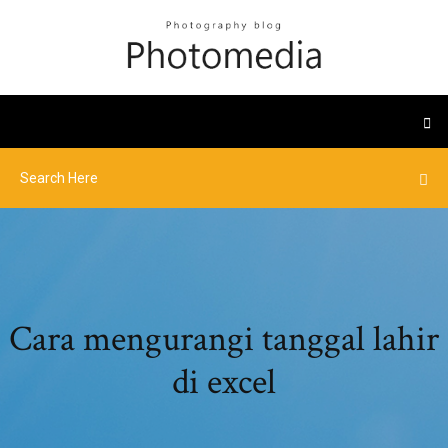
Cara mengurangi tanggal lahir
di excel