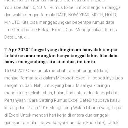
menghitung m Rumus Tanggal Otomatis di Ms. Excel -
YouTube Jan 10, 2019 · Rumus Excel untuk mengolah tanggal
dan waktu dengan formula DATE, NOW, YEAR, MOTH, HOUR,
MINUTE. Kita bisa menggabungkan beberapa rumus date
time tersebut de Belajar Excel - Cara Menggunakan Rumus
Date Untuk...
7 Apr 2020 Tanggal yang diinginkan hanyalah tempat
kelahiran atau mungkin hanya tanggal lahir. Jika data
hanya mengandung satu atau dua, ini tentu
16 Okt 2019 Cara untuk merubah format tanggal (date)
menjadi format text dalam Microsoft excel ini sebetulnya juga
sangat mudah. Nah, untuk yang baru Misalnya kita ingin
menghitung selisih tahun, bulan, hari antara dua tanggal dst.
Pertanyaan : Cara Setting Rumus Excel DateDif supaya kalau
kurang dari 7 Jun 2016 Menghitung Waktu Liburan yang Tepat
di Excel Untuk mencari hari kerja di antara dua tanggal,
gunakan formula =networkdays(Start_date,End_date), Untuk