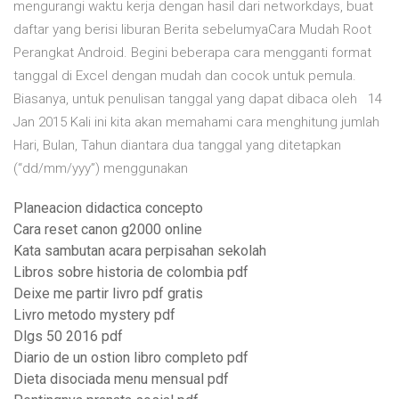
mengurangi waktu kerja dengan hasil dari networkdays, buat
daftar yang berisi liburan Berita sebelumyaCara Mudah Root
Perangkat Android. Begini beberapa cara mengganti format
tanggal di Excel dengan mudah dan cocok untuk pemula.
Biasanya, untuk penulisan tanggal yang dapat dibaca oleh 14
Jan 2015 Kali ini kita akan memahami cara menghitung jumlah
Hari, Bulan, Tahun diantara dua tanggal yang ditetapkan
(“dd/mm/yyy”) menggunakan
Planeacion didactica concepto
Cara reset canon g2000 online
Kata sambutan acara perpisahan sekolah
Libros sobre historia de colombia pdf
Deixe me partir livro pdf gratis
Livro metodo mystery pdf
Dlgs 50 2016 pdf
Diario de un ostion libro completo pdf
Dieta disociada menu mensual pdf