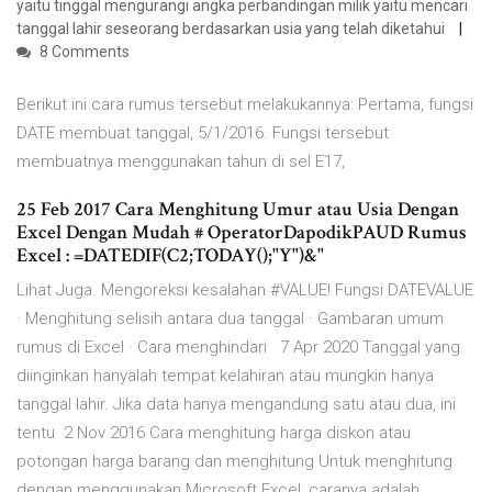
yaitu tinggal mengurangi angka perbandingan milik yaitu mencari
tanggal lahir seseorang berdasarkan usia yang telah diketahui
8 Comments
Berikut ini cara rumus tersebut melakukannya: Pertama, fungsi
DATE membuat tanggal, 5/1/2016. Fungsi tersebut
membuatnya menggunakan tahun di sel E17,
25 Feb 2017 Cara Menghitung Umur atau Usia Dengan
Excel Dengan Mudah # OperatorDapodikPAUD Rumus
Excel : =DATEDIF(C2;TODAY();"Y")&"
Lihat Juga. Mengoreksi kesalahan #VALUE! Fungsi DATEVALUE
· Menghitung selisih antara dua tanggal · Gambaran umum
rumus di Excel · Cara menghindari 7 Apr 2020 Tanggal yang
diinginkan hanyalah tempat kelahiran atau mungkin hanya
tanggal lahir. Jika data hanya mengandung satu atau dua, ini
tentu 2 Nov 2016 Cara menghitung harga diskon atau
potongan harga barang dan menghitung Untuk menghitung
dengan menggunakan Microsoft Excel, caranya adalah