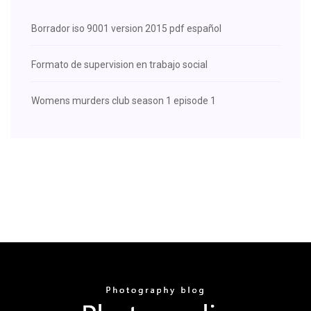
Borrador iso 9001 version 2015 pdf español
Formato de supervision en trabajo social
Womens murders club season 1 episode 1